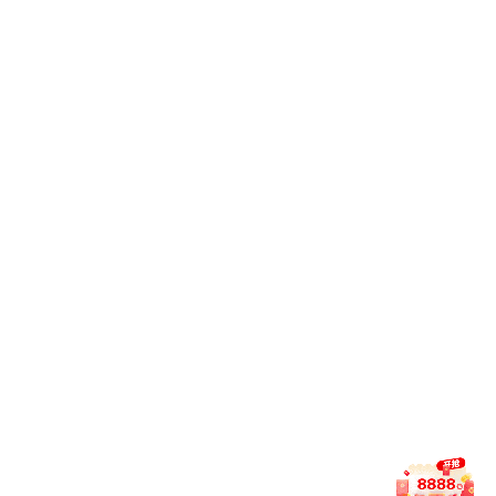
总体来看，帕齐尼关于加图索挑选新前锋以及皮奥减
轻压力的话语，引发了我们对足球团队构成及其生态
系统深刻思考。教练、球员之间密切合作与沟通，是
推动团队进步的重要因素，而这些都离不开科学合理
的人事安排与心理调适相辅相成。
未来，希望各方能够以积极态度面对挑战，共同迈向
成功，为国家队争取更多荣誉，也为每位参与者提供
成长和发展的平台，实现自我价值与梦想。
上一篇：
德天空报道帕夫洛维奇因伤缺席德…
下一篇：