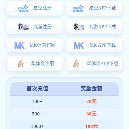
助球队晋级世界杯，以及皮奥应减轻压力的相关内
容。首先，我们将分析加图索的前锋选择对于球队战
术的影响，其次，讨论帕齐尼对球队士气提升的看
法，再者，深入研究皮奥在球队中的角色及其面临的
压力，最后总结如何通过合理调整来提高整体表现。
希望通过这篇文章，能够全面而清晰地呈现出这一话
题的重要性与复杂性。
1、加图索的前锋选择
加图索作为球队主教练，对前锋的挑选至关重要。他
需要考虑球员们在比赛中的表现和状态，同时也要兼
顾各个对手的特点。一个优秀的前锋不仅要有个人能
力，还需具备团队配合意识，这样才能在关键时刻为
球队创造机会。