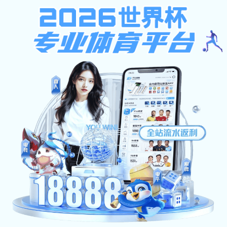
注册入口
芒果体育登录入口
APP与网页
版入口｜畅享全球体育赛事与
数据服务
欢迎访问
芒果体育登录入口
，提供全面覆盖足
球、篮球、电竞等项目的赛事资讯与数据内容，
支持
APP下载
与
网页使用
，每日同步更新千场
比赛，聚焦热门体育内容， 助您轻松获取赛事
动态，掌握比赛节奏。