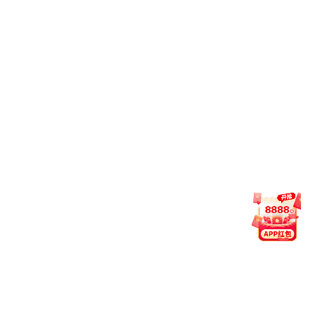
总结：
综上所述，在对阵森林狼这场比赛中，文班亚马充分
展现出恐怖进化速度，无论是在技术层面的突破还是
心理素质及团队合作方面，都让人感受到其成长潜力
无限。而KG与大梦作为导师，对其职业生涯产生积极
影响，使其逐渐找到适合自己的打法与节奏，一步步
迈向成功之路。
可以说，目前正处于快速成长期的文班亚马，其未来
的发展值得期待。如果能够持续保持这一势头，并不
断汲取经验，相信不久之后我们就能看到一个更加成
熟、更具统治力的新星闪耀在NBA舞台之上！