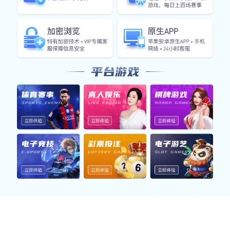
现突出，也为全队带来了积极影响。
2、心理素质的提升
心理素质是运动员成功的重要因素之一。在对抗森林
狼时，文班亚马显露出的冷静与自信令人印象深刻。
即便面临压力，他依旧能够保持专注，全神贯注地投
入到比赛中。这种心态变化，很大程度上得益于KG与
大梦给予他的指导，让他学会了如何应对激烈竞争带
来的心理挑战。
尤其是在关键时刻，当比赛进入白热化阶段时，文班
亚马展现出了超乎寻常的大心脏。他接连命中重要投
篮，并在关键时刻作出正确决策，使得球队能够稳住
局面。这种从容不迫的表现，不仅仅是个人能力的体
现，更是其心理素质不断提高的结果。