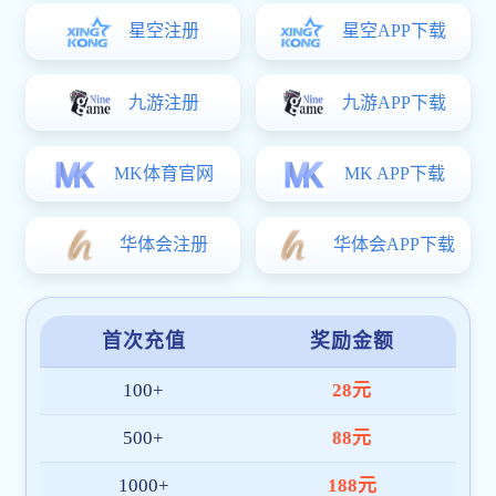
在最近的一场比赛中，文班亚马面对森林狼展现了令
人瞩目的进化速度，这不仅令球迷兴奋，更引发了媒
体的广泛关注。作为NBA新秀，他在场上的表现越来
越成熟，尤其是在KG（凯文·加内特）和奥拉朱旺
（大梦）的指导下，文班亚马逐渐找到了自己的节
奏。他的得分能力、篮板保护和防守意识都有显著提
升。这篇文章将从四个方面详细分析文班亚马在对阵
森林狼中的精彩表现，以及他如何在前辈的帮助下取
得这样的进步，包括技术层面的突破、心理素质的提
升、团队配合的改善以及未来发展的潜力。
1、技术层面的突破
在对阵森林狼的比赛中，文班亚马展现出强大的技术
能力。他不仅能够在外线投射，还能利用身高优势进