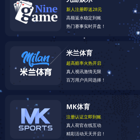
马赛队惩罚球员在训练基地过
2026-06-20 03:15
63 次阅读
本文围绕“马赛队惩罚球员在训练基地过
响以及俱乐部管理的必要性。首先，文章
的观点来阐明潜在的骚扰风险。同时，文
对足球界和俱乐部管理的重要启示。
1、事件背景与起因
马赛队近期因一名球员违反球队内部规定
知，在职业体育中，球队对于纪律问题往