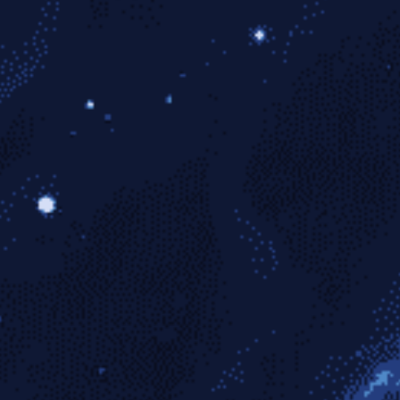
制定内部规章制度时，应更加注重合法合规及人性化管理。
响
造成较为严重的不良后果。首先，被处罚球员在经历孤立后的情
，将进一步影响他在比赛中的发挥。
生恐慌和不安情绪。他们可能会担心自己也会遭遇类似待遇，从
带来负面影响。
的重要性。在实施任何形式的惩罚之前，都应充分考虑其对运动
乐部需要建立健全合理有效的人事管理制度。首先，可以通过制
为因素的不确定性。