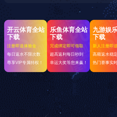
发了外界对其合理性的质疑。
据报道，该名球员因训练态度不佳受到处
中却显得有些极端。此事不仅使球队形象
随着舆论的发展，一位律师对此表示关注
限制其人身自由显然存在法律风险。因此
2、法律层面的争议
律师指出，根据相关劳动法规定，职工的
权利。因此，从法律角度看，马赛队此次
此外，律师还提到了工作环境中的精神健
担。这种精神上的伤害，同样需要受到重
进一步而言，此类事件也反映出体育行业