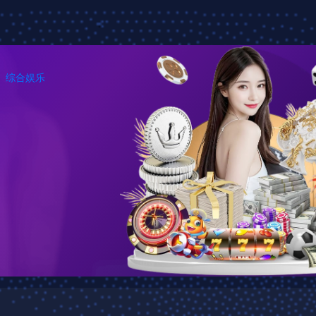
App下载
关于我们
体育资讯
口
APP与网页版入口｜畅享全球
面覆盖足球、篮球、电竞等项目的赛事资讯与数据内
赛，聚焦热门体育内容， 助您轻松获取赛事动态
手机App
网页版