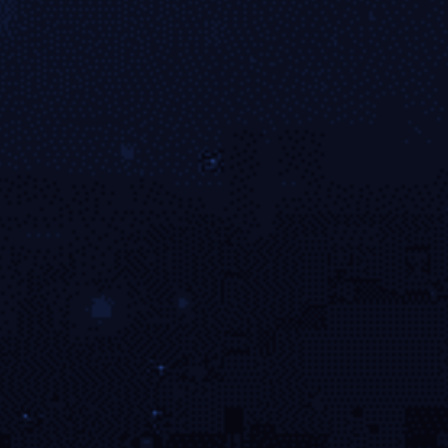
易成功愿立
斯·阿德托昆博）表达了他加盟迈阿密...
分命中率低
的表现往往决定了球队能否顺利晋级...
联系我们
快速导航
川省深圳市建设路214号花园
App下载
关于我们
upport@kagantuncay.com
隐私政策
用户协议
网站地图