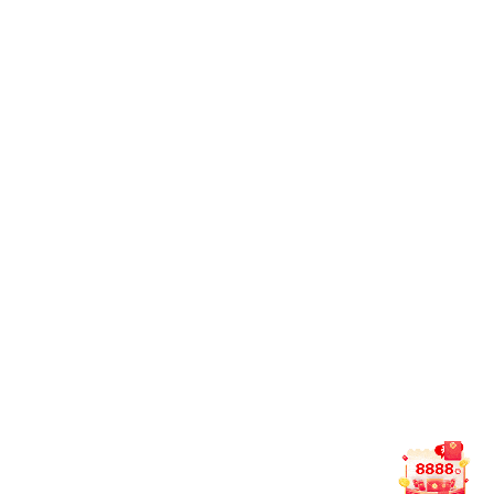
事，将继续书写新的篇章。
总结：
通过以上分析，我们看到，无论是科比还是哈登，他
们都以各自不同但却同样辉煌的方法诠释了什么是真
正伟大的后卫。在他们身上，我们既见证了个人天赋
与努力拼搏交织出的华丽篇章，也感受到了他们所传
递出的奋斗精神与社会责任感。而像阿里纳斯这样充
满个性的运动员，则提醒我们要勇敢追寻梦想，即使
路途坎坷依然要坚持不懈。而新星SGA则代表着未
来，希望他们能够继承前辈们留下来的荣耀与使命，
共同推动篮球事业不断向前发展。
Total of four legendary guards all have their