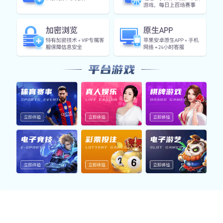
和外线投射而闻名，是当时联盟中最具威胁性的后卫
之一。
2、罚球技巧的不懈追求
谈到罚球，科比也是一位值得关注的人物。他以82%
的罚球命中率著称，并且在关键时刻往往能够稳稳将
罚球收入囊中。科比深知罚球的重要性，因此他在训
练中投入大量时间练习这一技能，使其成为自己进攻
武器的一部分。
与此类似，哈登也以其卓越的罚球能力闻名于世。他
凭借灵活多变的进攻动作和精准投篮，不仅能够轻松
获得罚球机会，而且经常能把握住这些机会，为球队
带来宝贵积分。哈登每个赛季平均可以获得数十次罚
球机会，这使他成为联盟中的“造犯规专家”。